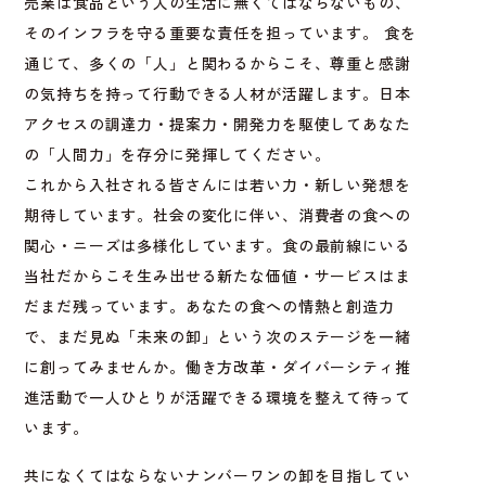
売業は食品という人の生活に無くてはならないもの、
そのインフラを守る重要な責任を担っています。 食を
通じて、多くの「人」と関わるからこそ、尊重と感謝
の気持ちを持って行動できる人材が活躍します。日本
アクセスの調達力・提案力・開発力を駆使してあなた
の「人間力」を存分に発揮してください。
これから入社される皆さんには若い力・新しい発想を
期待しています。社会の変化に伴い、消費者の食への
関心・ニーズは多様化しています。食の最前線にいる
当社だからこそ生み出せる新たな価値・サービスはま
だまだ残っています。あなたの食への情熱と創造力
で、まだ見ぬ「未来の卸」という次のステージを一緒
に創ってみませんか。働き方改革・ダイバーシティ推
進活動で一人ひとりが活躍できる環境を整えて待って
います。
共になくてはならないナンバーワンの卸を目指してい