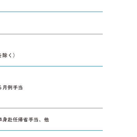
を除く）
る月例手当
単身赴任帰省手当、他