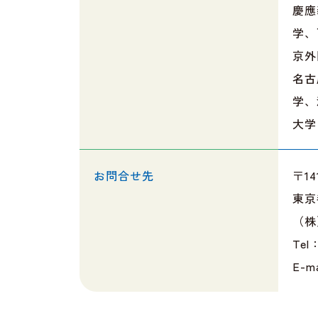
慶應
学、
京外
名古
学、
大学
お問合せ先
〒14
東京
（株
Tel
E-m