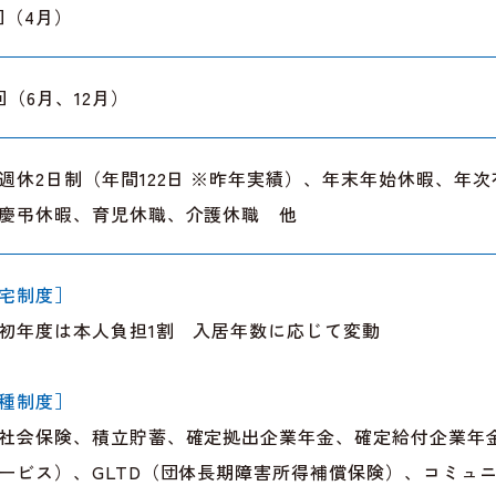
回（4月）
回（6月、12月）
週休2日制（年間122日 ※昨年実績）、年末年始休暇、年
慶弔休暇、育児休職、介護休職 他
宅制度］
初年度は本人負担1割 入居年数に応じて変動
種制度］
社会保険、積立貯蓄、確定拠出企業年金、確定給付企業年
ービス）、GLTD（団体長期障害所得補償保険）、コミュ