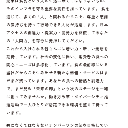
売業は食品という人の生活に無くてはならないもの、
そのインフラを守る重要な責任を担っています。 食を
通じて、多くの「人」と関わるからこそ、尊重と感謝
の気持ちを持って行動できる人材が活躍します。日本
アクセスの調達力・提案力・開発力を駆使してあなた
の「人間力」を存分に発揮してください。
これから入社される皆さんには若い力・新しい発想を
期待しています。社会の変化に伴い、消費者の食への
関心・ニーズは多様化しています。食の最前線にいる
当社だからこそ生み出せる新たな価値・サービスはま
だまだ残っています。あなたの食への情熱と創造力
で、まだ見ぬ「未来の卸」という次のステージを一緒
に創ってみませんか。働き方改革・ダイバーシティ推
進活動で一人ひとりが活躍できる環境を整えて待って
います。
共になくてはならないナンバーワンの卸を目指してい